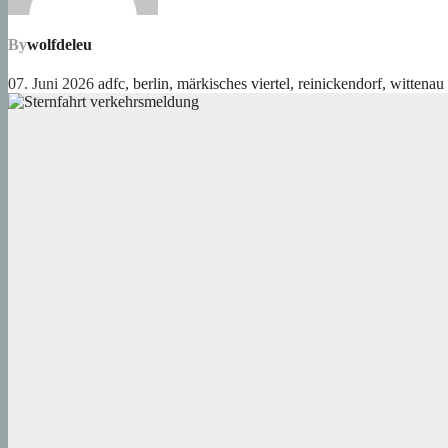
By
wolfdeleu
07. Juni 2026
adfc
,
berlin
,
märkisches viertel
,
reinickendorf
,
wittenau