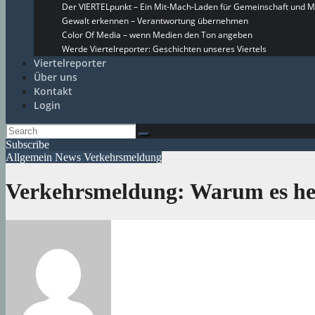
Der VIERTELpunkt – Ein Mit-Mach-Laden für Gemeinschaft und M
Gewalt erkennen – Verantwortung übernehmen
Color Of Media – wenn Medien den Ton angeben
Werde Viertelreporter: Geschichten unseres Viertels
Viertelreporter
Über uns
Kontakt
Login
Subscribe
Allgemein
News
Verkehrsmeldung
Verkehrsmeldung: Warum es he