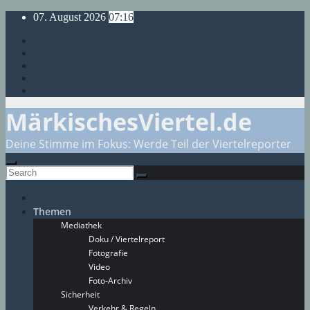
Skip
07. August 2026
07:16
to
content
MärkischesViertel.de
Deine Stimme im Fokus: Werde Teil der Viertelreporter
Themen
Mediathek
Doku / Viertelreport
Fotografie
Video
Foto-Archiv
Sicherheit
Verkehr & Regeln