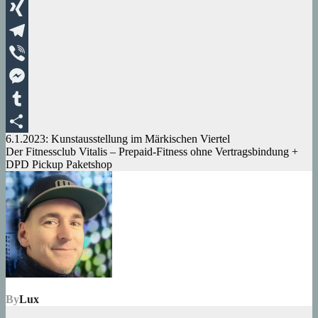
WhatsApp
XING
Telegram
Viber
Messenger
Tumblr
Beitragsnavigation
6.1.2023: Kunstausstellung im Märkischen Viertel
Teilen
Der Fitnessclub Vitalis – Prepaid-Fitness ohne Vertragsbindung +
DPD Pickup Paketshop
By
Lux