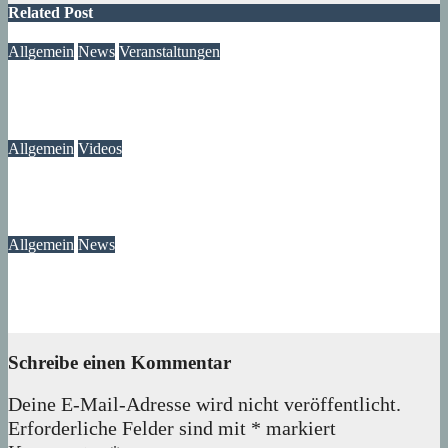
Related Post
Allgemein
News
Veranstaltungen
Ausstellung „MV KANN KUNST“- im Märkischen Zentrum
06. August 2026
Lux
Allgemein
Videos
Gewitter am Rande vom Märkischen Viertel
06. August 2026
Lux
Allgemein
News
Ast am Mittelfeldbecken versperrt den Weg
06. August 2026
wolfdeleu
Schreibe einen Kommentar
Deine E-Mail-Adresse wird nicht veröffentlicht.
Erforderliche Felder sind mit
*
markiert