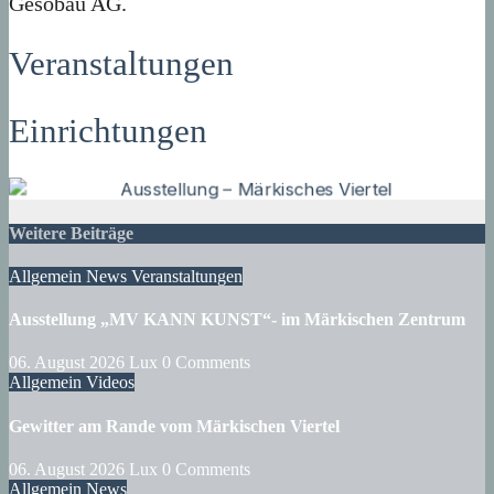
Gesobau AG.
Veranstaltungen
Einrichtungen
Weitere Beiträge
Allgemein
News
Veranstaltungen
Ausstellung „MV KANN KUNST“- im Märkischen Zentrum
06. August 2026
Lux
0 Comments
Allgemein
Videos
Gewitter am Rande vom Märkischen Viertel
06. August 2026
Lux
0 Comments
Allgemein
News