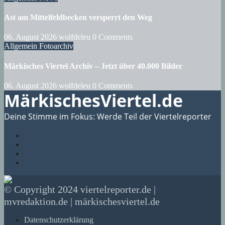
Ast am Mittelfeldbecken versperrt den Weg
06. August 2026
wolfdeleu
0 Comments
Allgemein
Fotoarchiv
Märkisches Viertel Archiv – Jetzt über 40.000 Bilder
06. August 2026
wolfdeleu
0 Comments
MärkischesViertel.de
Deine Stimme im Fokus: Werde Teil der Viertelreporter
© Copyright 2024 viertelreporter.de |
mvredaktion.de | märkischesviertel.de
Datenschutzerklärung