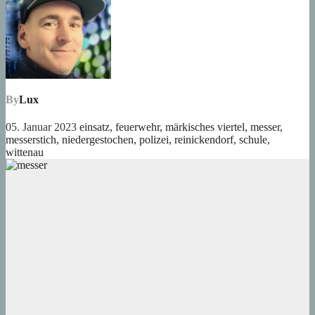
By
Lux
05. Januar 2023
einsatz
,
feuerwehr
,
märkisches viertel
,
messer
,
messerstich
,
niedergestochen
,
polizei
,
reinickendorf
,
schule
,
wittenau