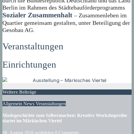
durch die Bundesrepublik Deutschland und das Land
Berlin im Rahmen des Städtebauförderprogramms
Sozialer Zusammenhalt
– Zusammenleben im
Quartier gemeinsam gestalten, unter Beteiligung der
Gesobau AG.
Veranstaltungen
Einrichtungen
Weitere Beiträge
Allgemein
News
Veranstaltungen
Modegeschichte zum Selbermachen: Kreative Workshopreihe
startet im Märkischen Viertel
08. August 2026
wolfdeleu
0 Comments