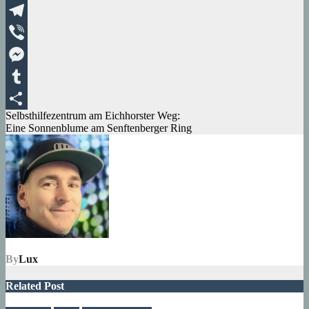
XING
Telegram
Viber
Messenger
Tumblr
Beitragsnavigation
Selbsthilfezentrum am Eichhorster Weg:
Teilen
Eine Sonnenblume am Senftenberger Ring
By
Lux
Related Post