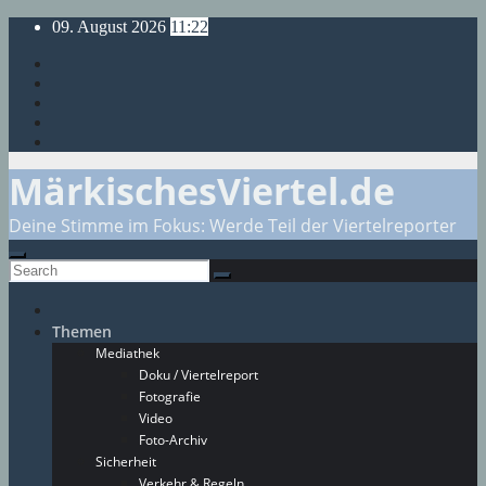
Skip
09. August 2026
11:22
to
content
MärkischesViertel.de
Deine Stimme im Fokus: Werde Teil der Viertelreporter
Themen
Mediathek
Doku / Viertelreport
Fotografie
Video
Foto-Archiv
Sicherheit
Verkehr & Regeln