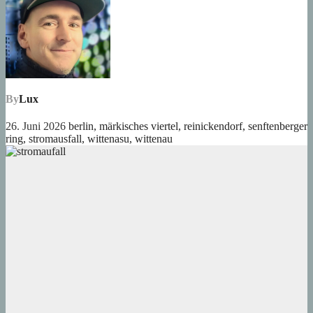
By
Lux
26. Juni 2026
berlin
,
märkisches viertel
,
reinickendorf
,
senftenberger
ring
,
stromausfall
,
wittenasu
,
wittenau