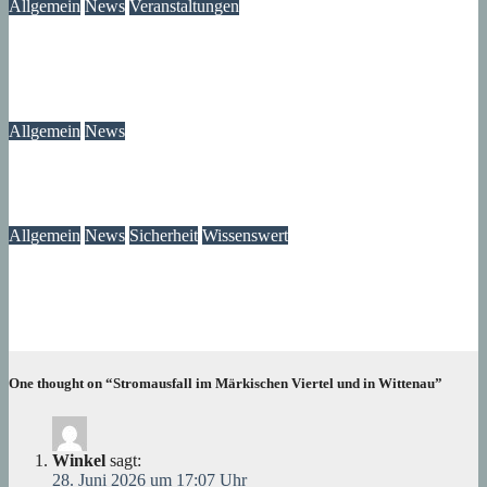
Allgemein
News
Veranstaltungen
Modegeschichte zum Selbermachen: Kreative Workshopreihe
startet im Märkischen Viertel
08. August 2026
wolfdeleu
Allgemein
News
Das Verschwinden der Telefonzellen im Märkischen Viertel
08. August 2026
wolfdeleu
Allgemein
News
Sicherheit
Wissenswert
Immer wieder an der Tür: Vertreter, Drücker – und manchmal
auch Betrüger
07. August 2026
wolfdeleu
One thought on “Stromausfall im Märkischen Viertel und in Wittenau”
Winkel
sagt:
28. Juni 2026 um 17:07 Uhr