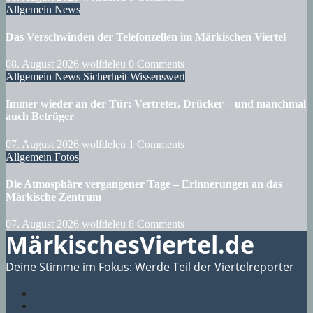
Allgemein
News
Das Verschwinden der Telefonzellen im Märkischen Viertel
08. August 2026
wolfdeleu
0 Comments
Allgemein
News
Sicherheit
Wissenswert
Immer wieder an der Tür: Vertreter, Drücker – und manchmal
auch Betrüger
07. August 2026
wolfdeleu
1 Comments
Allgemein
Fotos
Die Atmosphäre vergangener Tage – Erinnerungen an das
Märkische Zentrum
07. August 2026
wolfdeleu
8 Comments
MärkischesViertel.de
Deine Stimme im Fokus: Werde Teil der Viertelreporter