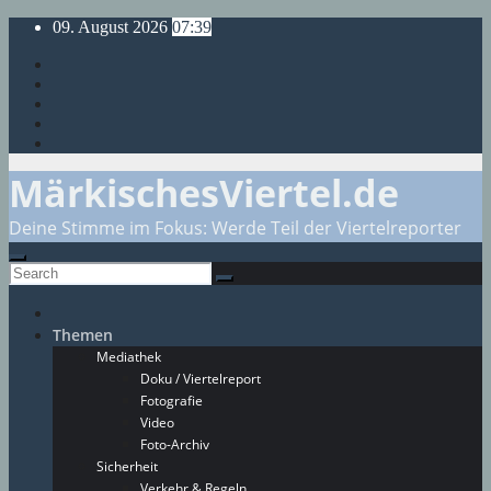
Skip
09. August 2026
07:39
to
content
MärkischesViertel.de
Deine Stimme im Fokus: Werde Teil der Viertelreporter
Themen
Mediathek
Doku / Viertelreport
Fotografie
Video
Foto-Archiv
Sicherheit
Verkehr & Regeln