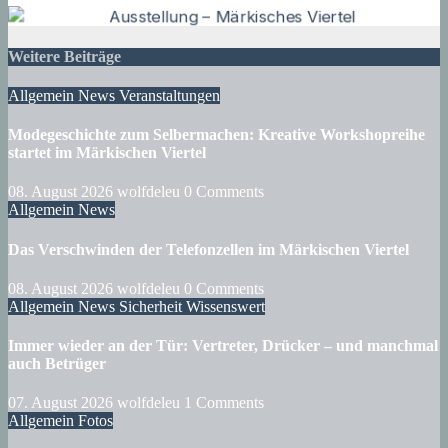
Weitere Beiträge
Allgemein
News
Veranstaltungen
Modegeschichte zum Selbermachen: Kreative Workshopreihe
startet im Märkischen Viertel
08. August 2026
wolfdeleu
0 Comments
Allgemein
News
Das Verschwinden der Telefonzellen im Märkischen Viertel
08. August 2026
wolfdeleu
0 Comments
Allgemein
News
Sicherheit
Wissenswert
Immer wieder an der Tür: Vertreter, Drücker – und manchmal
auch Betrüger
07. August 2026
wolfdeleu
1 Comments
Allgemein
Fotos