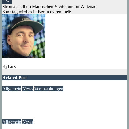
Beitragsnavigation
Stromausfall im Märkischen Viertel und in Wittenau
Teilen
Samstag wird es in Berlin extrem heiß
By
Lux
Related Post
Allgemein
News
Veranstaltungen
Modegeschichte zum Selbermachen: Kreative Workshopreihe
startet im Märkischen Viertel
08. August 2026
wolfdeleu
Allgemein
News