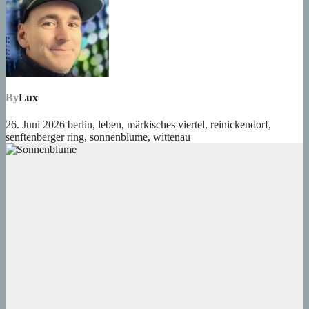
By
Lux
26. Juni 2026
berlin
,
leben
,
märkisches viertel
,
reinickendorf
,
senftenberger ring
,
sonnenblume
,
wittenau