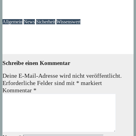
Das Verschwinden der Telefonzellen im Märkischen Viertel
08. August 2026
wolfdeleu
Allgemein
News
Sicherheit
Wissenswert
Immer wieder an der Tür: Vertreter, Drücker – und manchmal
auch Betrüger
07. August 2026
wolfdeleu
Schreibe einen Kommentar
Deine E-Mail-Adresse wird nicht veröffentlicht.
Erforderliche Felder sind mit
*
markiert
Kommentar
*