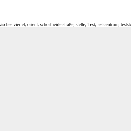
isches viertel
,
orient
,
schorfheide straße
,
stelle
,
Test
,
testcentrum
,
testst