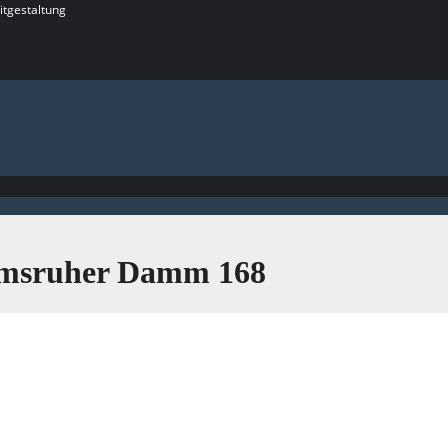
itgestaltung
elmsruher Damm 168