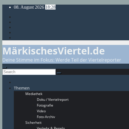
Skip
08. August 2026
18:28
to
content
MärkischesViertel.de
Deine Stimme im Fokus: Werde Teil der Viertelreporter
Themen
Mediathek
Doku / Viertelreport
Fotografie
Video
Foto-Archiv
Sicherheit
Verkehr & Regeln