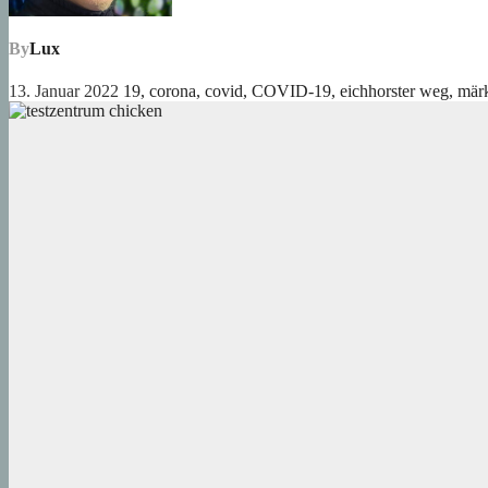
By
Lux
13. Januar 2022
19
,
corona
,
covid
,
COVID-19
,
eichhorster weg
,
märk