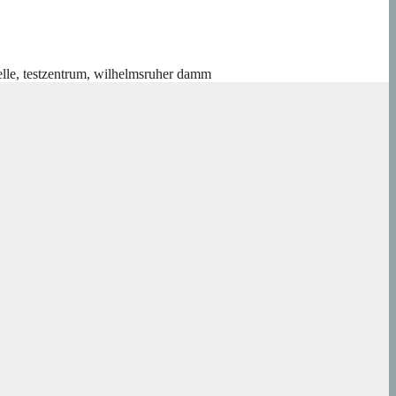
elle
,
testzentrum
,
wilhelmsruher damm