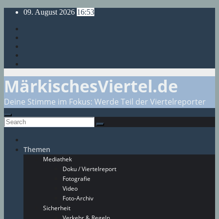
Skip
09. August 2026
16:53
to
content
MärkischesViertel.de
Deine Stimme im Fokus: Werde Teil der Viertelreporter
Themen
Mediathek
Doku / Viertelreport
Fotografie
Video
Foto-Archiv
Sicherheit
Verkehr & Regeln