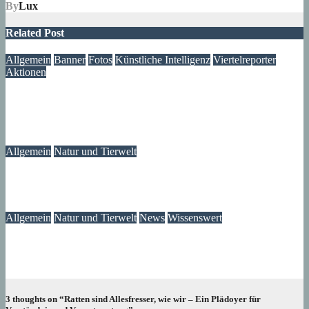
By
Lux
Related Post
Allgemein
Banner
Fotos
Künstliche Intelligenz
Viertelreporter
Aktionen
Ein Fenster in die Vergangenheit: Wir restaurieren Historische
Aufnahmen aus dem Märkischen Viertel
09. August 2026
Lux
Allgemein
Natur und Tierwelt
Insekten und andere Kleintiere im Märkischen Viertel
31. Juli 2026
Lux
Allgemein
Natur und Tierwelt
News
Wissenswert
Tauben brüten auf deinem Balkon, so handelst du richtig
16. Juli 2026
Lux
3 thoughts on “Ratten sind Allesfresser, wie wir – Ein Plädoyer für