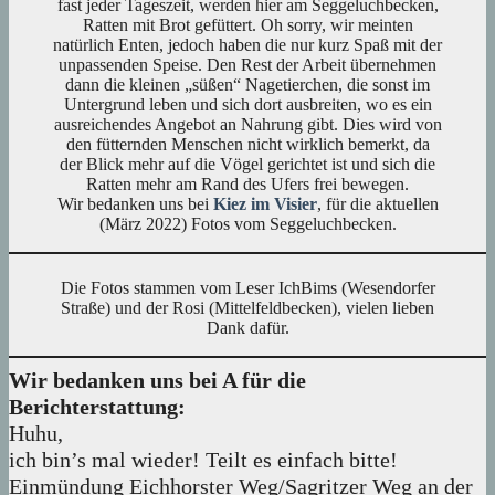
fast jeder Tageszeit, werden hier am Seggeluchbecken,
Ratten mit Brot gefüttert. Oh sorry, wir meinten
natürlich Enten, jedoch haben die nur kurz Spaß mit der
unpassenden Speise. Den Rest der Arbeit übernehmen
dann die kleinen „süßen“ Nagetierchen, die sonst im
Untergrund leben und sich dort ausbreiten, wo es ein
ausreichendes Angebot an Nahrung gibt. Dies wird von
den fütternden Menschen nicht wirklich bemerkt, da
der Blick mehr auf die Vögel gerichtet ist und sich die
Ratten mehr am Rand des Ufers frei bewegen.
Wir bedanken uns bei
Kiez im Visier
, für die aktuellen
(März 2022) Fotos vom Seggeluchbecken.
Die Fotos stammen vom Leser IchBims (Wesendorfer
Straße) und der Rosi (Mittelfeldbecken), vielen lieben
Dank dafür.
Wir bedanken uns bei A für die
Berichterstattung:
Huhu,
ich bin’s mal wieder! Teilt es einfach bitte!
Einmündung Eichhorster Weg/Sagritzer Weg an der