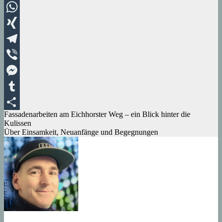
LinkedIn
WhatsApp
XING
Telegram
Viber
Messenger
Tumblr
Beitragsnavigation
Fassadenarbeiten am Eichhorster Weg – ein Blick hinter die
Teilen
Kulissen
Über Einsamkeit, Neuanfänge und Begegnungen