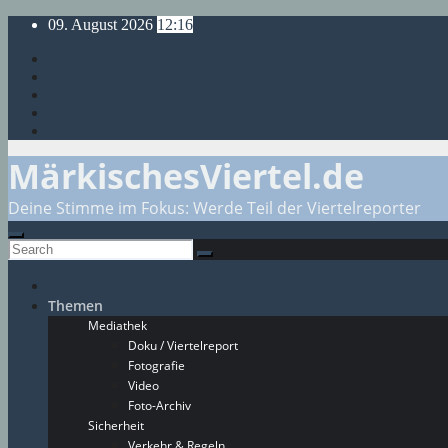
Skip
09. August 2026
12:16
to
content
MärkischesViertel.de
Deine Stimme im Fokus: Werde Teil der Viertelreporter
Themen
Mediathek
Doku / Viertelreport
Fotografie
Video
Foto-Archiv
Sicherheit
Verkehr & Regeln