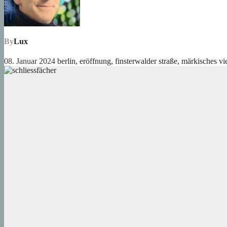
By
Lux
08. Januar 2024
berlin
,
eröffnung
,
finsterwalder straße
,
märkisches vie