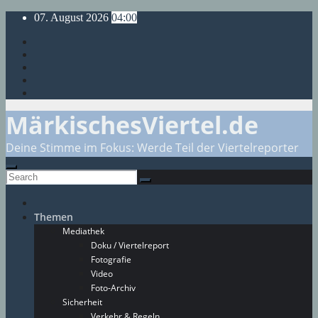
Skip
07. August 2026
04:00
to
content
MärkischesViertel.de
Deine Stimme im Fokus: Werde Teil der Viertelreporter
Themen
Mediathek
Doku / Viertelreport
Fotografie
Video
Foto-Archiv
Sicherheit
Verkehr & Regeln