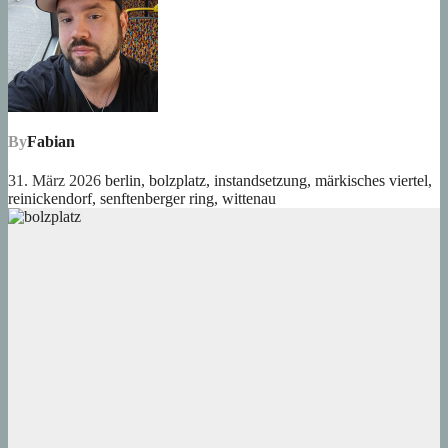
By
Fabian
31. März 2026
berlin
,
bolzplatz
,
instandsetzung
,
märkisches viertel
,
reinickendorf
,
senftenberger ring
,
wittenau