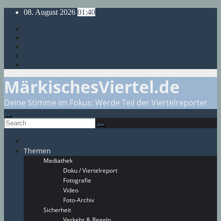
Skip
08. August 2026
01:40
to
content
MärkischesViertel.de
Deine Stimme im Fokus: Werde Teil der Viertelreporter
Themen
Mediathek
Doku / Viertelreport
Fotografie
Video
Foto-Archiv
Sicherheit
Verkehr & Regeln