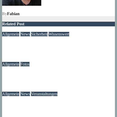
By
Fabian
Related Post
Allgemein
News
Sicherheit
Wissenswert
Immer wieder an der Tür: Vertreter, Drücker – und manchmal
auch Betrüger
07. August 2026
wolfdeleu
Allgemein
Fotos
Die Atmosphäre vergangener Tage – Erinnerungen an das
Märkische Zentrum
07. August 2026
wolfdeleu
Allgemein
News
Veranstaltungen
Ausstellung „MV KANN KUNST“- im Märkischen Zentrum
06. August 2026
Lux