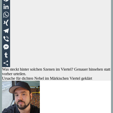
Pinterest
LinkedIn
WhatsApp
XING
Telegram
Viber
Messenger
Tumblr
Beitragsnavigation
Was steckt hinter solchen Szenen im Viertel? Genauer hinsehen statt
Teilen
vorher urteilen.
Ursache für dichten Nebel im Märkischen Viertel geklärt