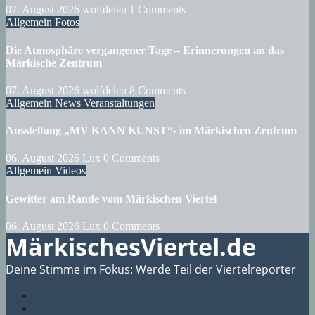
07. August 2026
wolfdeleu
1 Comments
Allgemein
Fotos
Die Atmosphäre vergangener Tage – Erinnerungen an das
Märkische Zentrum
07. August 2026
wolfdeleu
8 Comments
Allgemein
News
Veranstaltungen
Ausstellung „MV KANN KUNST“- im Märkischen Zentrum
06. August 2026
Lux
0 Comments
Allgemein
Videos
Gewitter am Rande vom Märkischen Viertel
06. August 2026
Lux
0 Comments
MärkischesViertel.de
Deine Stimme im Fokus: Werde Teil der Viertelreporter