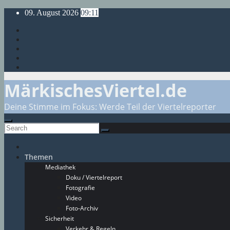
Skip
09. August 2026
09:11
to
content
MärkischesViertel.de
Deine Stimme im Fokus: Werde Teil der Viertelreporter
Themen
Mediathek
Doku / Viertelreport
Fotografie
Video
Foto-Archiv
Sicherheit
Verkehr & Regeln