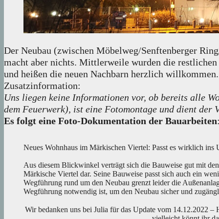
Der Neubau (zwischen Möbelweg/Senftenberger Ring/Fi
macht aber nichts. Mittlerweile wurden die restliche
und heißen die neuen Nachbarn herzlich willkommen. 
Zusatzinformation:
Uns liegen keine Informationen vor, ob bereits alle
dem Feuerwerk), ist eine Fotomontage und dient der 
Es folgt eine Foto-Dokumentation der Bauarbeiten
Neues Wohnhaus im Märkischen Viertel: Passt es wirklich ins 
Aus diesem Blickwinkel verträgt sich die Bauweise gut mit den
Märkische Viertel dar. Seine Bauweise passt sich auch ein wenig
Wegführung rund um den Neubau grenzt leider die Außenanlage 
Wegführung notwendig ist, um den Neubau sicher und zugängl
Wir bedanken uns bei Julia für das Update vom 14.12.2022 – Ha
vielleicht könnt ihr d