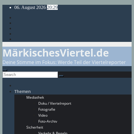
Skip
06. August 2026
20:29
to
content
MärkischesViertel.de
Deine Stimme im Fokus: Werde Teil der Viertelreporter
Themen
Mediathek
Doku / Viertelreport
Fotografie
Video
Foto-Archiv
Sicherheit
Verkehr & Regeln