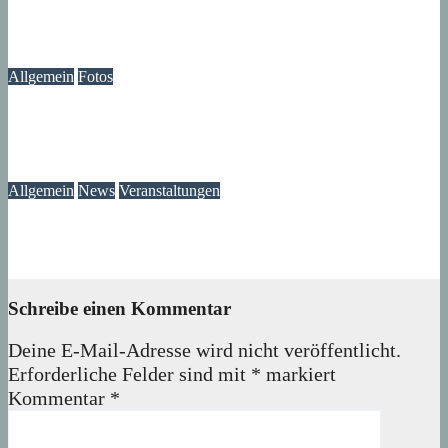
Immer wieder an der Tür: Vertreter, Drücker – und manchmal
auch Betrüger
07. August 2026
wolfdeleu
Allgemein
Fotos
Die Atmosphäre vergangener Tage – Erinnerungen an das
Märkische Zentrum
07. August 2026
wolfdeleu
Allgemein
News
Veranstaltungen
Ausstellung „MV KANN KUNST“- im Märkischen Zentrum
06. August 2026
Lux
Schreibe einen Kommentar
Deine E-Mail-Adresse wird nicht veröffentlicht.
Erforderliche Felder sind mit
*
markiert
Kommentar
*