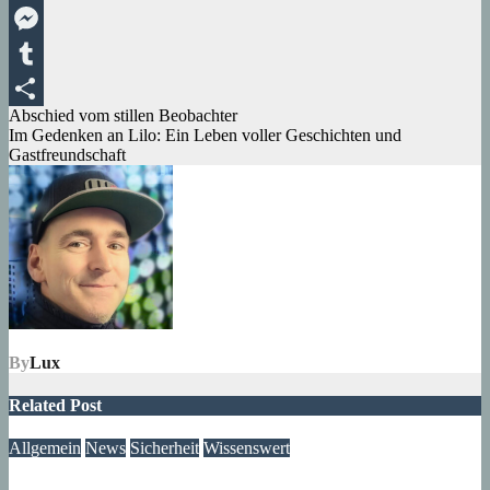
Viber
Messenger
Tumblr
Beitragsnavigation
Abschied vom stillen Beobachter
Teilen
Im Gedenken an Lilo: Ein Leben voller Geschichten und
Gastfreundschaft
By
Lux
Related Post
Allgemein
News
Sicherheit
Wissenswert