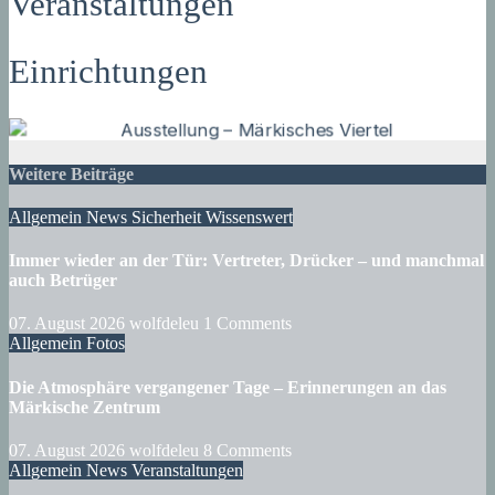
Veranstaltungen
Einrichtungen
Weitere Beiträge
Allgemein
News
Sicherheit
Wissenswert
Immer wieder an der Tür: Vertreter, Drücker – und manchmal
auch Betrüger
07. August 2026
wolfdeleu
1 Comments
Allgemein
Fotos
Die Atmosphäre vergangener Tage – Erinnerungen an das
Märkische Zentrum
07. August 2026
wolfdeleu
8 Comments
Allgemein
News
Veranstaltungen