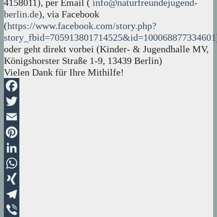
4158011), per Email (
info@naturfreundejugend-
berlin.de
), via Facebook
(
https://www.facebook.com/story.php?
story_fbid=705913801714525&id=100068877334601
oder geht direkt vorbei (Kinder- & Jugendhalle MV,
Königshorster Straße 1-9, 13439 Berlin)
Vielen Dank für Ihre Mithilfe!
Facebook
Twitter
Email
Pinterest
LinkedIn
WhatsApp
XING
Telegram