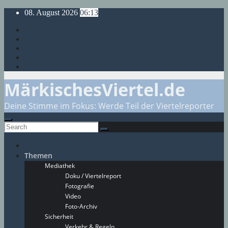
Skip
08. August 2026
06:13
to
content
MärkischesViertel.de
Deine Stimme im Fokus: Werde Teil der Viertelreporter
Themen
Mediathek
Doku / Viertelreport
Fotografie
Video
Foto-Archiv
Sicherheit
Verkehr & Regeln