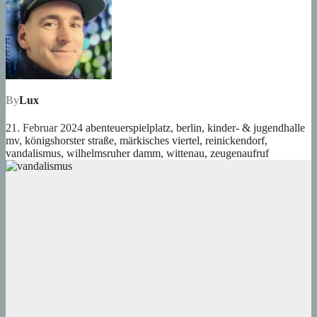
By
Lux
21. Februar 2024
abenteuerspielplatz
,
berlin
,
kinder- & jugendhalle
mv
,
königshorster straße
,
märkisches viertel
,
reinickendorf
,
vandalismus
,
wilhelmsruher damm
,
wittenau
,
zeugenaufruf