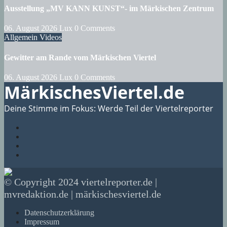
Ausstellung „MV KANN KUNST“- im Märkischen Zentrum
06. August 2026
Lux
0 Comments
Allgemein
Videos
Gewitter am Rande vom Märkischen Viertel
06. August 2026
Lux
0 Comments
MärkischesViertel.de
Deine Stimme im Fokus: Werde Teil der Viertelreporter
© Copyright 2024 viertelreporter.de |
mvredaktion.de | märkischesviertel.de
Datenschutzerklärung
Impressum