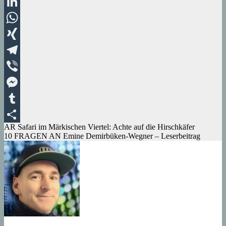
Pinterest
LinkedIn
WhatsApp
XING
Telegram
Viber
Messenger
Tumblr
Beitragsnavigation
AR Safari im Märkischen Viertel: Achte auf die Hirschkäfer
Teilen
10 FRAGEN AN Emine Demirbüken-Wegner – Leserbeitrag