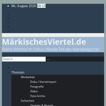
Skip
06. August 2026
08:18
to
content
MärkischesViertel.de
Deine Stimme im Fokus: Werde Teil der Viertelreporter
Themen
Mediathek
Doku / Viertelreport
Fotografie
Video
Foto-Archiv
Sicherheit
Verkehr & Regeln