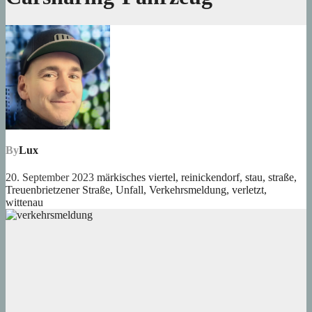
By
Lux
20. September 2023
märkisches viertel
,
reinickendorf
,
stau
,
straße
,
Treuenbrietzener Straße
,
Unfall
,
Verkehrsmeldung
,
verletzt
,
wittenau