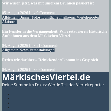
Wir wissen jetzt, was mit unserem Brunnen passiert ist
05. August 2026
Lux
0 Comments
Allgemein
Banner
Fotos
Künstliche Intelligenz
Viertelreporter
Aktionen
Ein Fenster in die Vergangenheit: Wir restaurieren Historische
Aufnahmen aus dem Märkischen Viertel
04. August 2026
Lux
21 Comments
Allgemein
News
Veranstaltungen
Reden wir darüber – Reinickendorf kommt ins Gespräch
04. August 2026
Lux
0 Comments
MärkischesViertel.de
Deine Stimme im Fokus: Werde Teil der Viertelreporter