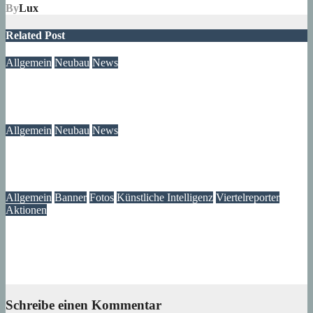
By
Lux
Related Post
Allgemein
Neubau
News
Neubau-Update: Wohnprojekt am Wilhelmsruher Damm
05. August 2026
wolfdeleu
Allgemein
Neubau
News
Wir wissen jetzt, was mit unserem Brunnen passiert ist
05. August 2026
Lux
Allgemein
Banner
Fotos
Künstliche Intelligenz
Viertelreporter
Aktionen
Ein Fenster in die Vergangenheit: Wir restaurieren Historische
Aufnahmen aus dem Märkischen Viertel
04. August 2026
Lux
Schreibe einen Kommentar