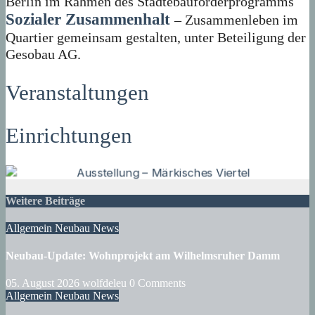
Berlin im Rahmen des Städtebauförderprogramms
Sozialer Zusammenhalt
– Zusammenleben im
Quartier gemeinsam gestalten, unter Beteiligung der
Gesobau AG.
Veranstaltungen
Einrichtungen
Weitere Beiträge
Allgemein
Neubau
News
Neubau-Update: Wohnprojekt am Wilhelmsruher Damm
05. August 2026
wolfdeleu
0 Comments
Allgemein
Neubau
News