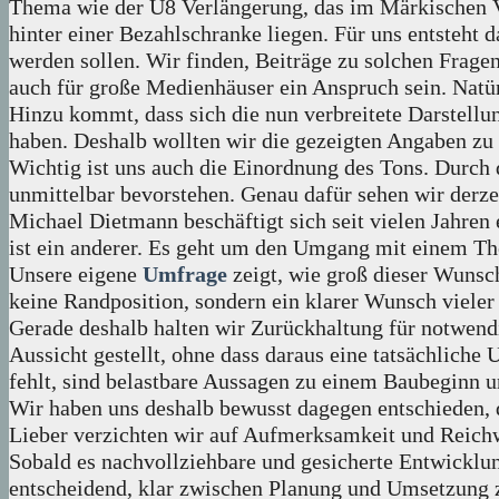
Thema wie der U8 Verlängerung, das im Märkischen Vi
hinter einer Bezahlschranke liegen. Für uns entsteh
werden sollen. Wir finden, Beiträge zu solchen Fragen 
auch für große Medienhäuser ein Anspruch sein. Natür
Hinzu kommt, dass sich die nun verbreitete Darstel
haben. Deshalb wollten wir die gezeigten Angaben zu
Wichtig ist uns auch die Einordnung des Tons. Durch d
unmittelbar bevorstehen. Genau dafür sehen wir derze
Michael Dietmann beschäftigt sich seit vielen Jahren
ist ein anderer. Es geht um den Umgang mit einem Th
Unsere eigene
Umfrage
zeigt, wie groß dieser Wunsc
keine Randposition, sondern ein klarer Wunsch vieler
Gerade deshalb halten wir Zurückhaltung für notwend
Aussicht gestellt, ohne dass daraus eine tatsächliche
fehlt, sind belastbare Aussagen zu einem Baubeginn 
Wir haben uns deshalb bewusst dagegen entschieden, 
Lieber verzichten wir auf Aufmerksamkeit und Reichw
Sobald es nachvollziehbare und gesicherte Entwicklung
entscheidend, klar zwischen Planung und Umsetzung z