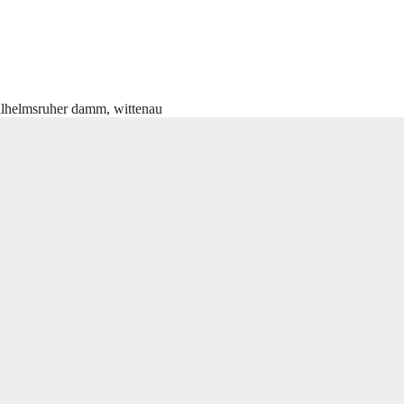
lhelmsruher damm
,
wittenau