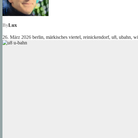
By
Lux
26. März 2026
berlin
,
märkisches viertel
,
reinickendorf
,
u8
,
ubahn
,
wi