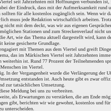
ertel seit Jahrzehnten mit Hoffnungen verbunden ist, 
t dabei der Eindruck, dass mit der Aufmerksamkeit run
sollten für alle kostenlos zugänglich sein. Wenn wir das
lich muss jede Redaktion wirtschaftlich arbeiten. Trot
lung nicht mit dem deckt, was wir aus eigenen Gespr
 möglichen Stationen und zum Streckenverlauf nicht u
ie Art, wie das Thema aktuell dargestellt wird, kann de
it keine gesicherte Grundlage.
 engagiert mit Themen aus dem Viertel und greift Dinge
ema, das im Märkischen Viertel seit Jahrzehnten imm
h weiterhin ist. Rund 77 Prozent der Teilnehmenden spr
 Menschen im Viertel.
ig. In der Vergangenheit wurde die Verlängerung der U
 Umsetzung entstanden ist. Auch heute gibt es zwar off
und zur tatsächlichen Umsetzung.
diese Meldung bei uns zu verbreiten.
eite, als Erwartungen zu verstärken, die am Ende mögl
en gibt, berichten wir wie gewohnt, kostenlos und für a
u unterscheiden.