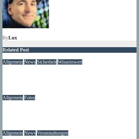
By
Lux
Related Post
Allgemein
News
Sicherheit
Wissenswert
Immer wieder an der Tür: Vertreter, Drücker – und manchmal
auch Betrüger
07. August 2026
wolfdeleu
Allgemein
Fotos
Die Atmosphäre vergangener Tage – Erinnerungen an das
Märkische Zentrum
07. August 2026
wolfdeleu
Allgemein
News
Veranstaltungen