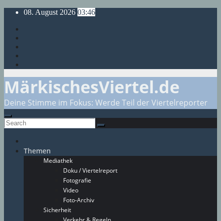
Skip
08. August 2026
03:46
to
content
MärkischesViertel.de
Deine Stimme im Fokus: Werde Teil der Viertelreporter
Themen
Mediathek
Doku / Viertelreport
Fotografie
Video
Foto-Archiv
Sicherheit
Verkehr & Regeln