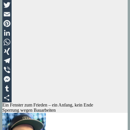
Facebook
Twitter
Email
Pinterest
LinkedIn
WhatsApp
XING
Telegram
Viber
Messenger
Tumblr
Beitragsnavigation
Ein Fenster zum Frieden – ein Anfang, kein Ende
Teilen
Sperrung wegen Bauarbeiten