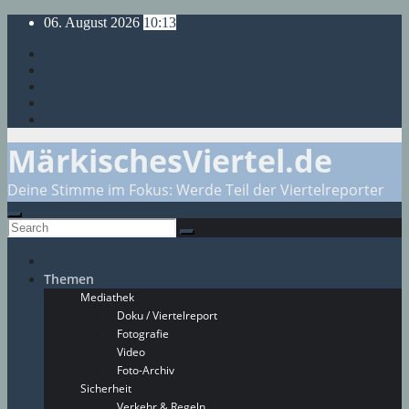
Skip
06. August 2026
10:13
to
content
MärkischesViertel.de
Deine Stimme im Fokus: Werde Teil der Viertelreporter
Themen
Mediathek
Doku / Viertelreport
Fotografie
Video
Foto-Archiv
Sicherheit
Verkehr & Regeln