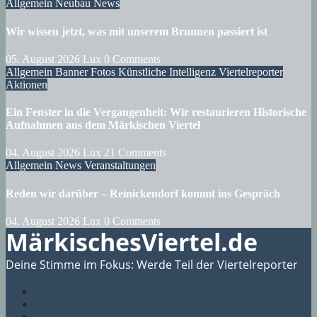
Allgemein
Neubau
News
Wir wissen jetzt, was mit unserem Brunnen passiert ist
05. August 2026
Lux
0 Comments
Allgemein
Banner
Fotos
Künstliche Intelligenz
Viertelreporter
Aktionen
Ein Fenster in die Vergangenheit: Wir restaurieren Historische
Aufnahmen aus dem Märkischen Viertel
04. August 2026
Lux
21 Comments
Allgemein
News
Veranstaltungen
Reden wir darüber – Reinickendorf kommt ins Gespräch
04. August 2026
Lux
0 Comments
MärkischesViertel.de
Deine Stimme im Fokus: Werde Teil der Viertelreporter