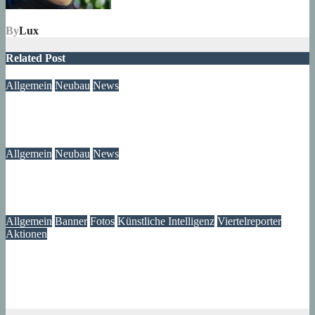
By
Lux
Related Post
Allgemein
Neubau
News
Neubau-Update: Wohnprojekt am Wilhelmsruher Damm
05. August 2026
wolfdeleu
Allgemein
Neubau
News
Wir wissen jetzt, was mit unserem Brunnen passiert ist
05. August 2026
Lux
Allgemein
Banner
Fotos
Künstliche Intelligenz
Viertelreporter
Aktionen
Ein Fenster in die Vergangenheit: Wir restaurieren Historische
Aufnahmen aus dem Märkischen Viertel
04. August 2026
Lux