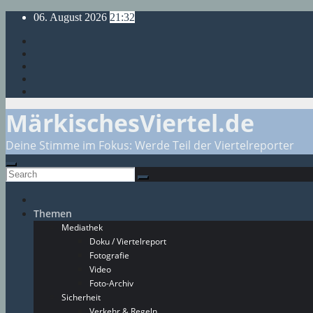
Skip
06. August 2026
21:32
to
content
MärkischesViertel.de
Deine Stimme im Fokus: Werde Teil der Viertelreporter
Themen
Mediathek
Doku / Viertelreport
Fotografie
Video
Foto-Archiv
Sicherheit
Verkehr & Regeln