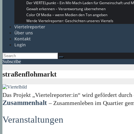
Der VIERTELpunkt – Ein Mit-Mach-Laden für Gemeinschaft und M
Gewalt erkennen – Verantwortung übernehmen
Color Of Media – wenn Medien den Ton angeben
Werde Viertelreporter: Geschichten unseres Viertels
Viertelreporter
Über uns
Kontakt
Login
Subscribe
straßenflohmarkt
Das Projekt „Viertelreporter:in“ wird gefördert du
Zusammenhalt
– Zusammenleben im Quartier geme
Veranstaltungen