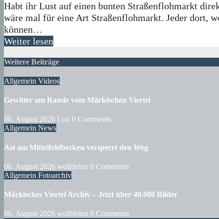
Habt ihr Lust auf einen bunten Straßenflohmarkt direk
wäre mal für eine Art Straßenflohmarkt. Jeder dort, w
können…
Weiter lesen
Weitere Beiträge
Allgemein
Videos
Gewitter am Rande vom Märkischen Viertel
06. August 2026
Lux
0 Comments
Allgemein
News
Ast am Mittelfeldbecken versperrt den Weg
06. August 2026
wolfdeleu
0 Comments
Allgemein
Fotoarchiv
Märkisches Viertel Archiv – Jetzt über 40.000 Bilder
06. August 2026
wolfdeleu
0 Comments