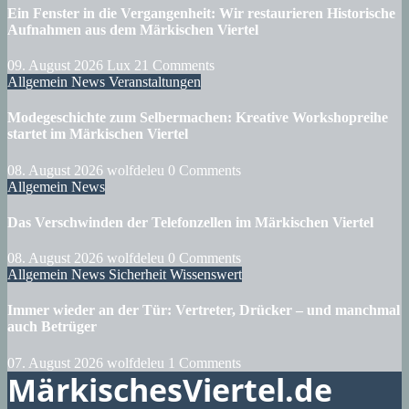
Ein Fenster in die Vergangenheit: Wir restaurieren Historische
Aufnahmen aus dem Märkischen Viertel
09. August 2026
Lux
21 Comments
Allgemein
News
Veranstaltungen
Modegeschichte zum Selbermachen: Kreative Workshopreihe
startet im Märkischen Viertel
08. August 2026
wolfdeleu
0 Comments
Allgemein
News
Das Verschwinden der Telefonzellen im Märkischen Viertel
08. August 2026
wolfdeleu
0 Comments
Allgemein
News
Sicherheit
Wissenswert
Immer wieder an der Tür: Vertreter, Drücker – und manchmal
auch Betrüger
07. August 2026
wolfdeleu
1 Comments
MärkischesViertel.de