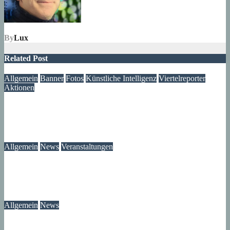
By
Lux
Related Post
Allgemein
Banner
Fotos
Künstliche Intelligenz
Viertelreporter
Aktionen
Ein Fenster in die Vergangenheit: Wir restaurieren Historische
Aufnahmen aus dem Märkischen Viertel
09. August 2026
Lux
Allgemein
News
Veranstaltungen
Modegeschichte zum Selbermachen: Kreative Workshopreihe
startet im Märkischen Viertel
08. August 2026
wolfdeleu
Allgemein
News
Das Verschwinden der Telefonzellen im Märkischen Viertel