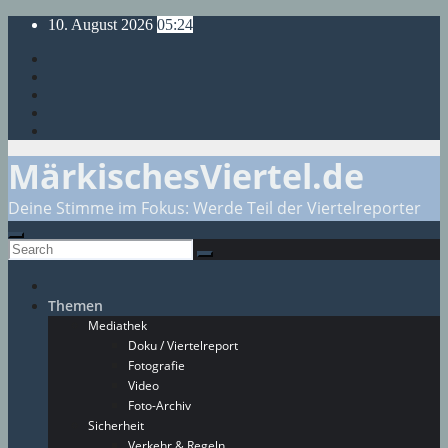
Skip
10. August 2026
05:24
to
content
MärkischesViertel.de
Deine Stimme im Fokus: Werde Teil der Viertelreporter
Themen
Mediathek
Doku / Viertelreport
Fotografie
Video
Foto-Archiv
Sicherheit
Verkehr & Regeln