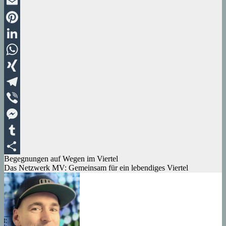
Twitter
Email
Pinterest
LinkedIn
WhatsApp
XING
Telegram
Viber
Messenger
Tumblr
Beitragsnavigation
Begegnungen auf Wegen im Viertel
Teilen
Das Netzwerk MV: Gemeinsam für ein lebendiges Viertel