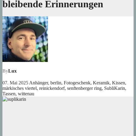
bleibende Erinnerungen
By
Lux
07. Mai 2025
Anhänger
,
berlin
,
Fotogeschenk
,
Keramik
,
Kissen
,
märkisches viertel
,
reinickendorf
,
senftenberger ring
,
SubliKarin
,
Tassen
,
wittenau