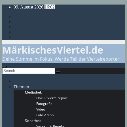
Skip
09. August 2026
16:02
to
content
MärkischesViertel.de
Deine Stimme im Fokus: Werde Teil der Viertelreporter
Themen
Mediathek
Doku / Viertelreport
Fotografie
Video
Foto-Archiv
Sicherheit
Verkehr & Regeln