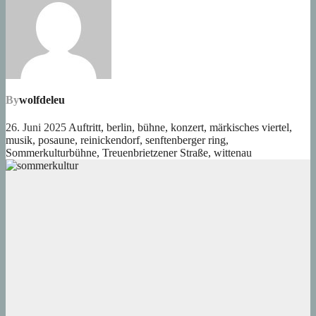
By
wolfdeleu
26. Juni 2025
Auftritt
,
berlin
,
bühne
,
konzert
,
märkisches viertel
,
musik
,
posaune
,
reinickendorf
,
senftenberger ring
,
Sommerkulturbühne
,
Treuenbrietzener Straße
,
wittenau