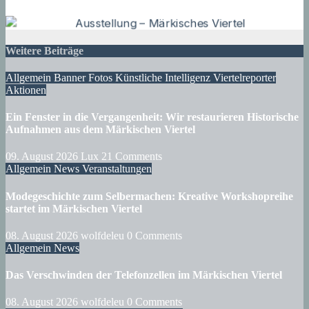
Weitere Beiträge
Allgemein
Banner
Fotos
Künstliche Intelligenz
Viertelreporter
Aktionen
Ein Fenster in die Vergangenheit: Wir restaurieren Historische
Aufnahmen aus dem Märkischen Viertel
09. August 2026
Lux
21 Comments
Allgemein
News
Veranstaltungen
Modegeschichte zum Selbermachen: Kreative Workshopreihe
startet im Märkischen Viertel
08. August 2026
wolfdeleu
0 Comments
Allgemein
News
Das Verschwinden der Telefonzellen im Märkischen Viertel
08. August 2026
wolfdeleu
0 Comments