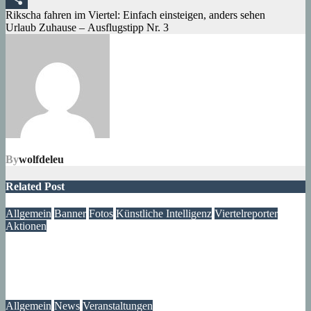
Beitragsnavigation
Rikscha fahren im Viertel: Einfach einsteigen, anders sehen
Teilen
Urlaub Zuhause – Ausflugstipp Nr. 3
By
wolfdeleu
Related Post
Allgemein
Banner
Fotos
Künstliche Intelligenz
Viertelreporter
Aktionen
Ein Fenster in die Vergangenheit: Wir restaurieren Historische
Aufnahmen aus dem Märkischen Viertel
09. August 2026
Lux
Allgemein
News
Veranstaltungen