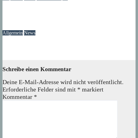
Modegeschichte zum Selbermachen: Kreative Workshopreihe
startet im Märkischen Viertel
08. August 2026
wolfdeleu
Allgemein
News
Das Verschwinden der Telefonzellen im Märkischen Viertel
08. August 2026
wolfdeleu
Schreibe einen Kommentar
Deine E-Mail-Adresse wird nicht veröffentlicht.
Erforderliche Felder sind mit
*
markiert
Kommentar
*