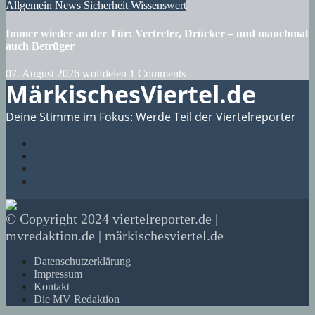
Allgemein
News
Sicherheit
Wissenswert
Immer wieder an der Tür: Vertreter, Drücker – und manchmal
auch Betrüger
07. August 2026
wolfdeleu
1 Comments
MärkischesViertel.de
Deine Stimme im Fokus: Werde Teil der Viertelreporter
© Copyright 2024 viertelreporter.de |
mvredaktion.de | märkischesviertel.de
Datenschutzerklärung
Impressum
Kontakt
Die MV Redaktion