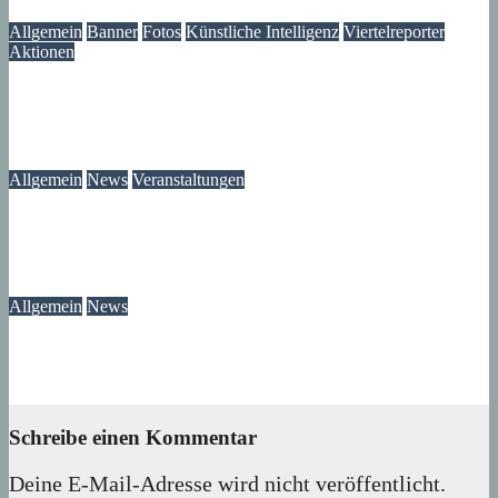
Allgemein
Banner
Fotos
Künstliche Intelligenz
Viertelreporter
Aktionen
Ein Fenster in die Vergangenheit: Wir restaurieren Historische
Aufnahmen aus dem Märkischen Viertel
09. August 2026
Lux
Allgemein
News
Veranstaltungen
Modegeschichte zum Selbermachen: Kreative Workshopreihe
startet im Märkischen Viertel
08. August 2026
wolfdeleu
Allgemein
News
Das Verschwinden der Telefonzellen im Märkischen Viertel
08. August 2026
wolfdeleu
Schreibe einen Kommentar
Deine E-Mail-Adresse wird nicht veröffentlicht.