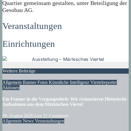
Quartier gemeinsam gestalten, unter Beteiligung der
Gesobau AG.
Veranstaltungen
Einrichtungen
Weitere Beiträge
Allgemein
Banner
Fotos
Künstliche Intelligenz
Viertelreporter
Aktionen
Ein Fenster in die Vergangenheit: Wir restaurieren Historische
Aufnahmen aus dem Märkischen Viertel
09. August 2026
Lux
21 Comments
Allgemein
News
Veranstaltungen