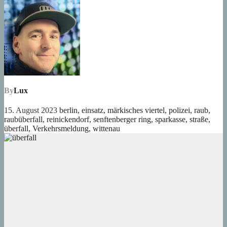
By
Lux
15. August 2023
berlin
,
einsatz
,
märkisches viertel
,
polizei
,
raub
,
raubüberfall
,
reinickendorf
,
senftenberger ring
,
sparkasse
,
straße
,
überfall
,
Verkehrsmeldung
,
wittenau