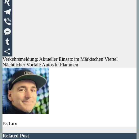
WhatsApp
XING
Telegram
Viber
Messenger
Tumblr
Beitragsnavigation
Verkehrsmeldung: Aktueller Einsatz im Märkischen Viertel
Teilen
Nächtlicher Vorfall: Autos in Flammen
By
Lux
Related Post