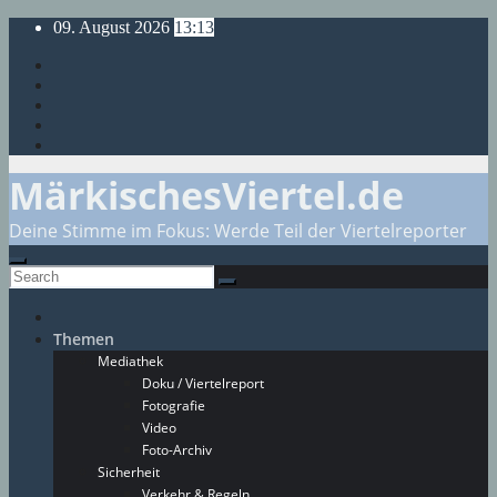
Skip
09. August 2026
13:13
to
content
MärkischesViertel.de
Deine Stimme im Fokus: Werde Teil der Viertelreporter
Themen
Mediathek
Doku / Viertelreport
Fotografie
Video
Foto-Archiv
Sicherheit
Verkehr & Regeln