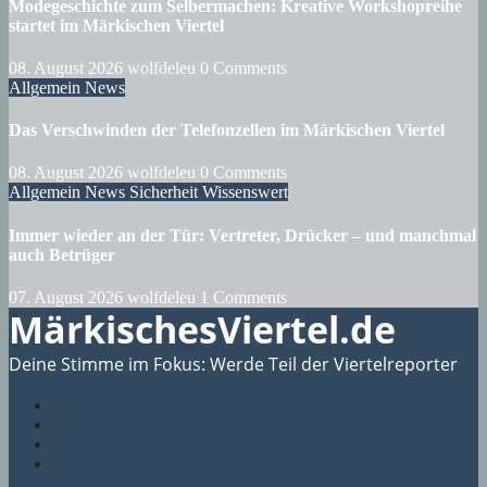
Modegeschichte zum Selbermachen: Kreative Workshopreihe
startet im Märkischen Viertel
08. August 2026
wolfdeleu
0 Comments
Allgemein
News
Das Verschwinden der Telefonzellen im Märkischen Viertel
08. August 2026
wolfdeleu
0 Comments
Allgemein
News
Sicherheit
Wissenswert
Immer wieder an der Tür: Vertreter, Drücker – und manchmal
auch Betrüger
07. August 2026
wolfdeleu
1 Comments
MärkischesViertel.de
Deine Stimme im Fokus: Werde Teil der Viertelreporter