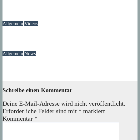
Ausstellung „MV KANN KUNST“- im Märkischen Zentrum
06. August 2026
Lux
Allgemein
Videos
Gewitter am Rande vom Märkischen Viertel
06. August 2026
Lux
Allgemein
News
Ast am Mittelfeldbecken versperrt den Weg
06. August 2026
wolfdeleu
Schreibe einen Kommentar
Deine E-Mail-Adresse wird nicht veröffentlicht.
Erforderliche Felder sind mit
*
markiert
Kommentar
*