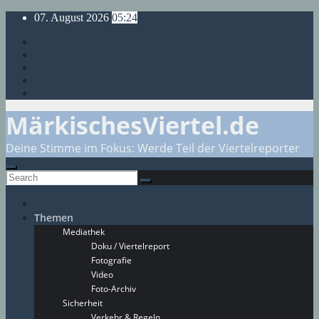
Skip
07. August 2026
05:24
to
content
MärkischesViertel.de
Deine Stimme im Fokus: Werde Teil der Viertelreporter
Themen
Mediathek
Doku / Viertelreport
Fotografie
Video
Foto-Archiv
Sicherheit
Verkehr & Regeln