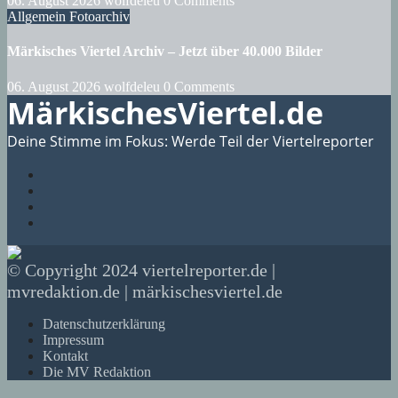
06. August 2026
wolfdeleu
0 Comments
Allgemein
Fotoarchiv
Märkisches Viertel Archiv – Jetzt über 40.000 Bilder
06. August 2026
wolfdeleu
0 Comments
MärkischesViertel.de
Deine Stimme im Fokus: Werde Teil der Viertelreporter
© Copyright 2024 viertelreporter.de |
mvredaktion.de | märkischesviertel.de
Datenschutzerklärung
Impressum
Kontakt
Die MV Redaktion