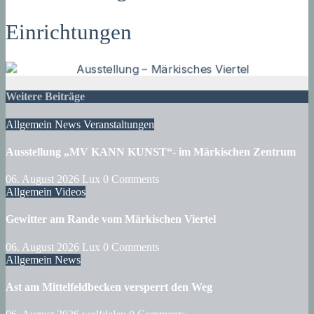
Einrichtungen
Weitere Beiträge
Allgemein
News
Veranstaltungen
Ausstellung „MV KANN KUNST“- im Märkischen Zentrum
06. August 2026
Lux
0 Comments
Allgemein
Videos
Gewitter am Rande vom Märkischen Viertel
06. August 2026
Lux
0 Comments
Allgemein
News
Ast am Mittelfeldbecken versperrt den Weg