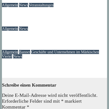
Allgemein
News
Veranstaltungen
Ausstellung „MV KANN KUNST“- im Märkischen Zentrum
06. August 2026
Lux
Allgemein
News
Ast am Mittelfeldbecken versperrt den Weg
06. August 2026
wolfdeleu
Allgemein
Banner
Geschäfte und Unternehmen im Märkischen
Viertel
News
MOTAWI Bowling am Zerpenschleuser Ring
06. August 2026
Lux
Schreibe einen Kommentar
Deine E-Mail-Adresse wird nicht veröffentlicht.
Erforderliche Felder sind mit
*
markiert
Kommentar
*