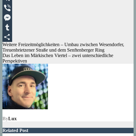
Telegram
Viber
Messenger
Tumblr
Beitragsnavigation
Weitere Freizeitmöglichkeiten – Umbau zwischen Wesendorfer,
Teilen
Treuenbrietzener Straße und dem Senftenberger Ring
Das Leben im Märkischen Viertel – zwei unterschiedliche
Perspektiven
By
Lux
Related Post