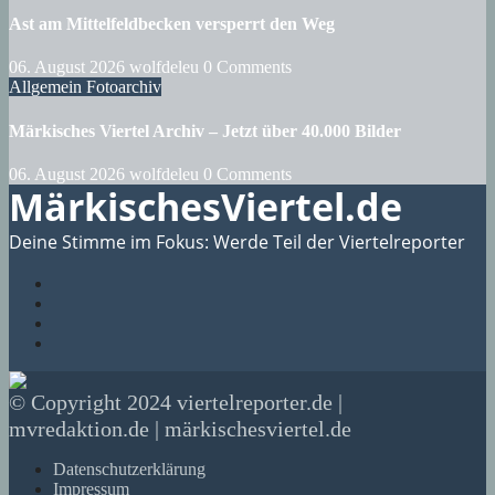
Ast am Mittelfeldbecken versperrt den Weg
06. August 2026
wolfdeleu
0 Comments
Allgemein
Fotoarchiv
Märkisches Viertel Archiv – Jetzt über 40.000 Bilder
06. August 2026
wolfdeleu
0 Comments
MärkischesViertel.de
Deine Stimme im Fokus: Werde Teil der Viertelreporter
© Copyright 2024 viertelreporter.de |
mvredaktion.de | märkischesviertel.de
Datenschutzerklärung
Impressum