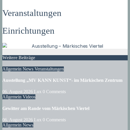
Veranstaltungen
Einrichtungen
Weitere Beiträge
Allgemein
News
Veranstaltungen
Ausstellung „MV KANN KUNST“- im Märkischen Zentrum
06. August 2026
Lux
0 Comments
Allgemein
Videos
Gewitter am Rande vom Märkischen Viertel
06. August 2026
Lux
0 Comments
Allgemein
News