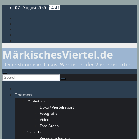
Skip
07. August 2026
14:41
to
content
MärkischesViertel.de
Deine Stimme im Fokus: Werde Teil der Viertelreporter
Themen
Mediathek
Doku / Viertelreport
Fotografie
Video
Foto-Archiv
Sicherheit
Verkehr & Regeln