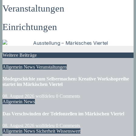
Veranstaltungen
Einrichtungen
Weitere Beiträge
Allgemein
News
Veranstaltungen
Modegeschichte zum Selbermachen: Kreative Workshopreihe
startet im Märkischen Viertel
08. August 2026
wolfdeleu
0 Comments
Allgemein
News
Das Verschwinden der Telefonzellen im Märkischen Viertel
08. August 2026
wolfdeleu
0 Comments
Allgemein
News
Sicherheit
Wissenswert