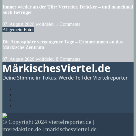
Immer wieder an der Tür: Vertreter, Drücker – und manchmal
auch Betrüger
07. August 2026
wolfdeleu
1 Comments
Allgemein
Fotos
Die Atmosphäre vergangener Tage – Erinnerungen an das
Märkische Zentrum
07. August 2026
wolfdeleu
8 Comments
MärkischesViertel.de
Deine Stimme im Fokus: Werde Teil der Viertelreporter
© Copyright 2024 viertelreporter.de |
mvredaktion.de | märkischesviertel.de