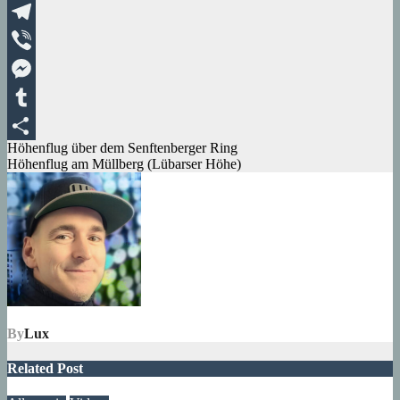
XING
Telegram
Viber
Messenger
Tumblr
Beitragsnavigation
Höhenflug über dem Senftenberger Ring
Teilen
Höhenflug am Müllberg (Lübarser Höhe)
By
Lux
Related Post