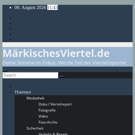
Skip
09. August 2026
11:43
to
content
MärkischesViertel.de
Deine Stimme im Fokus: Werde Teil der Viertelreporter
Themen
Mediathek
Doku / Viertelreport
Fotografie
Video
Foto-Archiv
Sicherheit
Verkehr & Regeln