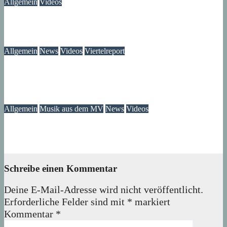
Allgemein
Videos
Gewitter am Rande vom Märkischen Viertel
06. August 2026
Lux
Allgemein
News
Videos
Viertelreport
Dokumentation Nachts im Märkischen Viertel – jetzt bei
YouTube ansehen
19. Juli 2026
Lux
Allgemein
Musik aus dem MV
News
Videos
Musiker im Märkisches Viertel
08. Mai 2026
wolfdeleu
Schreibe einen Kommentar
Deine E-Mail-Adresse wird nicht veröffentlicht.
Erforderliche Felder sind mit
*
markiert
Kommentar
*