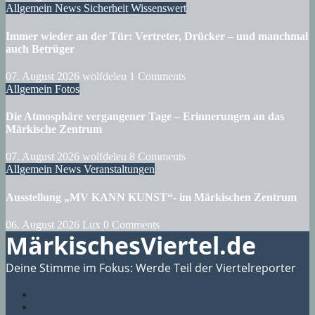
Allgemein
News
Sicherheit
Wissenswert
Immer wieder an der Tür: Vertreter, Drücker – und manchmal
auch Betrüger
07. August 2026
wolfdeleu
1 Comments
Allgemein
Fotos
Die Atmosphäre vergangener Tage – Erinnerungen an das
Märkische Zentrum
07. August 2026
wolfdeleu
8 Comments
Allgemein
News
Veranstaltungen
Ausstellung „MV KANN KUNST“- im Märkischen Zentrum
06. August 2026
Lux
0 Comments
MärkischesViertel.de
Deine Stimme im Fokus: Werde Teil der Viertelreporter