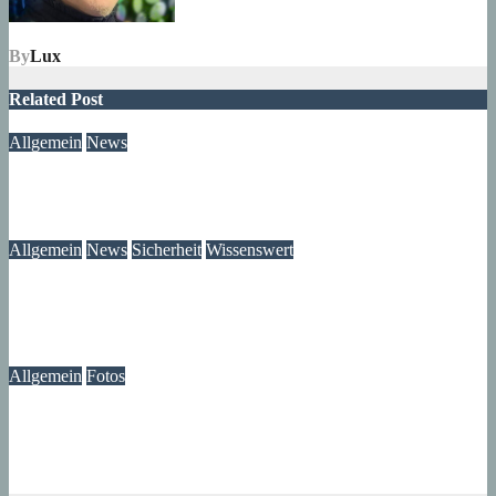
By
Lux
Related Post
Allgemein
News
Das Verschwinden der Telefonzellen im Märkischen Viertel
08. August 2026
wolfdeleu
Allgemein
News
Sicherheit
Wissenswert
Immer wieder an der Tür: Vertreter, Drücker – und manchmal
auch Betrüger
07. August 2026
wolfdeleu
Allgemein
Fotos
Die Atmosphäre vergangener Tage – Erinnerungen an das
Märkische Zentrum
07. August 2026
wolfdeleu