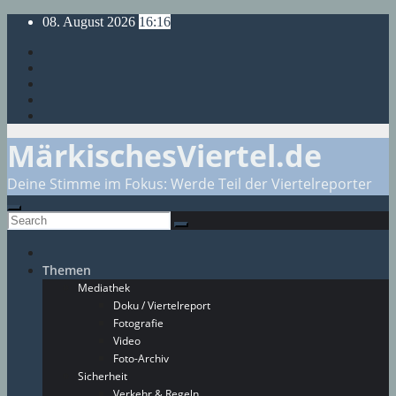
Skip
08. August 2026
16:16
to
content
MärkischesViertel.de
Deine Stimme im Fokus: Werde Teil der Viertelreporter
Themen
Mediathek
Doku / Viertelreport
Fotografie
Video
Foto-Archiv
Sicherheit
Verkehr & Regeln