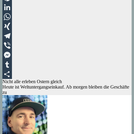
Pinterest
LinkedIn
WhatsApp
XING
Telegram
Viber
Messenger
Tumblr
Beitragsnavigation
Nicht alle erleben Ostern gleich
Teilen
Heute ist Weltuntergangseinkauf. Ab morgen bleiben die Geschäfte
zu