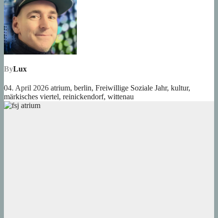
By
Lux
04. April 2026
atrium
,
berlin
,
Freiwillige Soziale Jahr
,
kultur
,
märkisches viertel
,
reinickendorf
,
wittenau