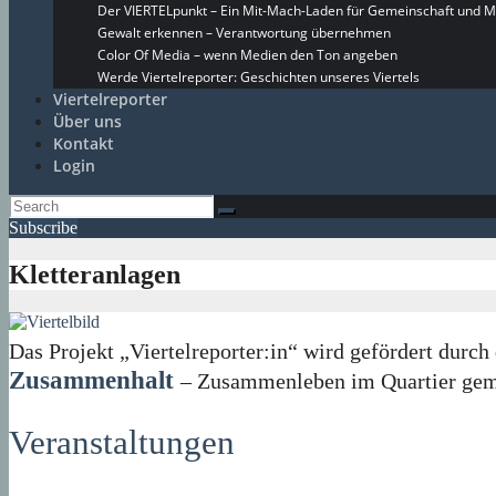
Der VIERTELpunkt – Ein Mit-Mach-Laden für Gemeinschaft und M
Gewalt erkennen – Verantwortung übernehmen
Color Of Media – wenn Medien den Ton angeben
Werde Viertelreporter: Geschichten unseres Viertels
Viertelreporter
Über uns
Kontakt
Login
Subscribe
Kletteranlagen
Das Projekt „Viertelreporter:in“ wird gefördert du
Zusammenhalt
– Zusammenleben im Quartier geme
Veranstaltungen