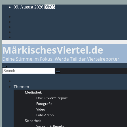
Skip
09. August 2026
08:05
to
content
MärkischesViertel.de
Deine Stimme im Fokus: Werde Teil der Viertelreporter
Themen
Mediathek
Doku / Viertelreport
Fotografie
Video
Foto-Archiv
Sicherheit
Verkehr & Regeln