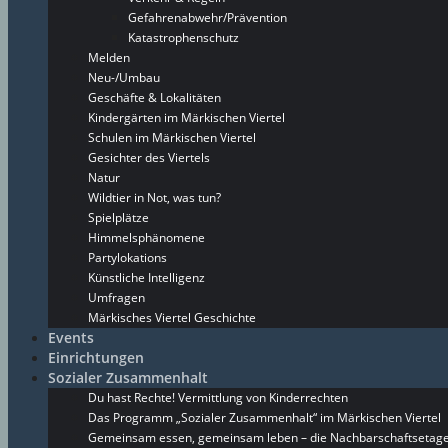
Gefahrenabwehr/Prävention
Katastrophenschutz
Melden
Neu-/Umbau
Geschäfte & Lokalitäten
Kindergärten im Märkischen Viertel
Schulen im Märkischen Viertel
Gesichter des Viertels
Natur
Wildtier in Not, was tun?
Spielplätze
Himmelsphänomene
Partylokations
Künstliche Intelligenz
Umfragen
Märkisches Viertel Geschichte
Events
Einrichtungen
Sozialer Zusammenhalt
Du hast Rechte! Vermittlung von Kinderrechten
Das Programm „Sozialer Zusammenhalt“ im Märkischen Viertel
Gemeinsam essen, gemeinsam leben – die Nachbarschaftsetage 