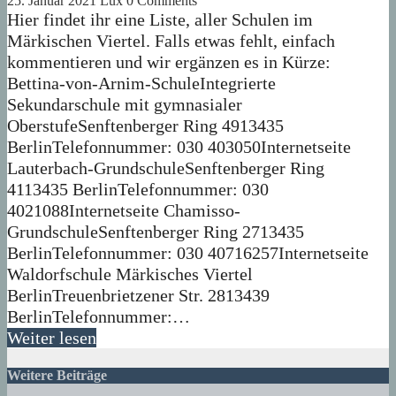
25. Januar 2021
Lux
0 Comments
Hier findet ihr eine Liste, aller Schulen im
Märkischen Viertel. Falls etwas fehlt, einfach
kommentieren und wir ergänzen es in Kürze:
Bettina-von-Arnim-SchuleIntegrierte
Sekundarschule mit gymnasialer
OberstufeSenftenberger Ring 4913435
BerlinTelefonnummer: 030 403050Internetseite
Lauterbach-GrundschuleSenftenberger Ring
4113435 BerlinTelefonnummer: 030
4021088Internetseite Chamisso-
GrundschuleSenftenberger Ring 2713435
BerlinTelefonnummer: 030 40716257Internetseite
Waldorfschule Märkisches Viertel
BerlinTreuenbrietzener Str. 2813439
BerlinTelefonnummer:…
Weiter lesen
Weitere Beiträge