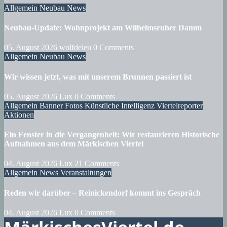
Allgemein
Neubau
News
Neubau-Update: Wohnprojekt am Wilhelmsruher Damm
05. August 2026
wolfdeleu
0 Comments
Allgemein
Neubau
News
Wir wissen jetzt, was mit unserem Brunnen passiert ist
05. August 2026
Lux
0 Comments
Allgemein
Banner
Fotos
Künstliche Intelligenz
Viertelreporter
Aktionen
Ein Fenster in die Vergangenheit: Wir restaurieren Historische
Aufnahmen aus dem Märkischen Viertel
04. August 2026
Lux
21 Comments
Allgemein
News
Veranstaltungen
Reden wir darüber – Reinickendorf kommt ins Gespräch
04. August 2026
Lux
0 Comments