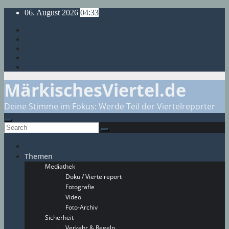
Skip
06. August 2026
04:33
to
content
MärkischesViertel.de
Deine Stimme im Fokus: Werde Teil der Viertelreporter
Themen
Mediathek
Doku / Viertelreport
Fotografie
Video
Foto-Archiv
Sicherheit
Verkehr & Regeln