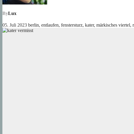
By
Lux
05. Juli 2023
berlin
,
entlaufen
,
fenstersturz
,
kater
,
märkisches viertel
,