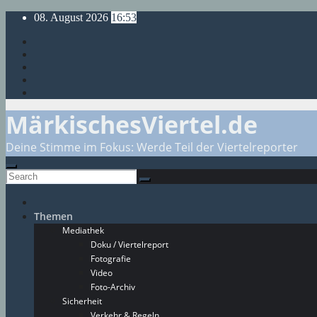
Skip
08. August 2026
16:53
to
content
MärkischesViertel.de
Deine Stimme im Fokus: Werde Teil der Viertelreporter
Themen
Mediathek
Doku / Viertelreport
Fotografie
Video
Foto-Archiv
Sicherheit
Verkehr & Regeln