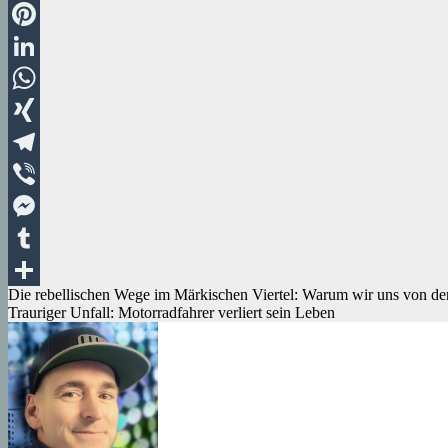
Email
Pinterest
LinkedIn
WhatsApp
XING
Telegram
Viber
Messenger
Tumblr
Beitragsnavigation
Die rebellischen Wege im Märkischen Viertel: Warum wir uns von d
Teilen
Trauriger Unfall: Motorradfahrer verliert sein Leben