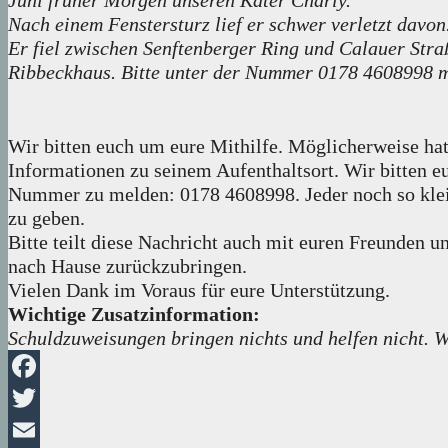
Juni früher Morgen unseren Kater Charly.
Nach einem Fenstersturz lief er schwer verletzt davon
Er fiel zwischen Senftenberger Ring und Calauer Stra
Ribbeckhaus. Bitte unter der Nummer 0178 4608998 
Wir bitten euch um eure Mithilfe. Möglicherweise hat
Informationen zu seinem Aufenthaltsort. Wir bitten eu
Nummer zu melden: 0178 4608998. Jeder noch so klei
zu geben.
Bitte teilt diese Nachricht auch mit euren Freunden 
nach Hause zurückzubringen.
Vielen Dank im Voraus für eure Unterstützung.
Wichtige Zusatzinformation:
Schuldzuweisungen bringen nichts und helfen nicht. W
Facebook
Twitter