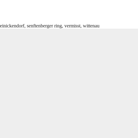
reinickendorf
,
senftenberger ring
,
vermisst
,
wittenau