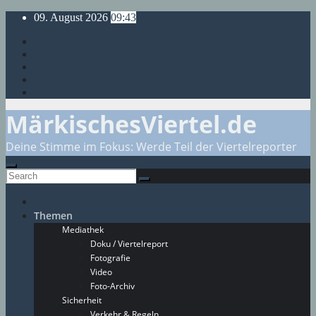
Skip
09. August 2026
09:43
to
content
MärkischesViertel.de
Deine Stimme im Fokus: Werde Teil der Viertelreporter
Themen
Mediathek
Doku / Viertelreport
Fotografie
Video
Foto-Archiv
Sicherheit
Verkehr & Regeln