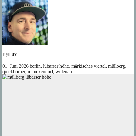
By
Lux
01. Juni 2026
berlin
,
lübarser höhe
,
märkisches viertel
,
müllberg
,
quickborner
,
reinickendorf
,
wittenau