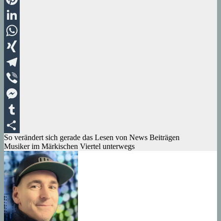
Pinterest
LinkedIn
WhatsApp
XING
Telegram
Viber
Messenger
Tumblr
Beitragsnavigation
So verändert sich gerade das Lesen von News Beiträgen
Teilen
Musiker im Märkischen Viertel unterwegs