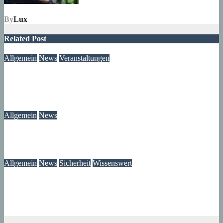
By
Lux
Related Post
Allgemein
News
Veranstaltungen
Modegeschichte zum Selbermachen: Kreative Workshopreihe
startet im Märkischen Viertel
08. August 2026
wolfdeleu
Allgemein
News
Das Verschwinden der Telefonzellen im Märkischen Viertel
08. August 2026
wolfdeleu
Allgemein
News
Sicherheit
Wissenswert
Immer wieder an der Tür: Vertreter, Drücker – und manchmal
auch Betrüger
07. August 2026
wolfdeleu