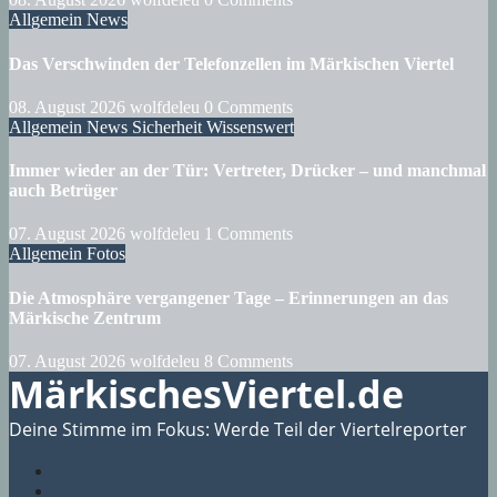
Allgemein
News
Das Verschwinden der Telefonzellen im Märkischen Viertel
08. August 2026
wolfdeleu
0 Comments
Allgemein
News
Sicherheit
Wissenswert
Immer wieder an der Tür: Vertreter, Drücker – und manchmal
auch Betrüger
07. August 2026
wolfdeleu
1 Comments
Allgemein
Fotos
Die Atmosphäre vergangener Tage – Erinnerungen an das
Märkische Zentrum
07. August 2026
wolfdeleu
8 Comments
MärkischesViertel.de
Deine Stimme im Fokus: Werde Teil der Viertelreporter