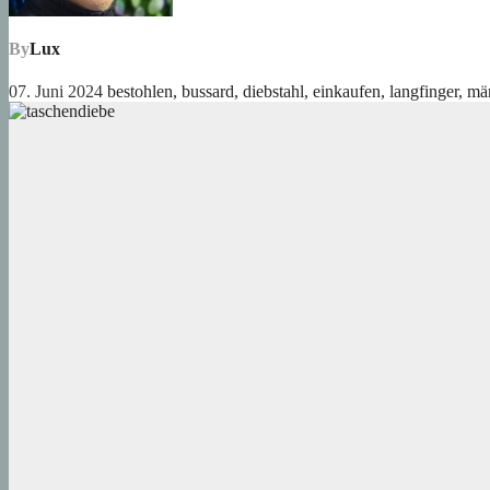
By
Lux
07. Juni 2024
bestohlen
,
bussard
,
diebstahl
,
einkaufen
,
langfinger
,
mär