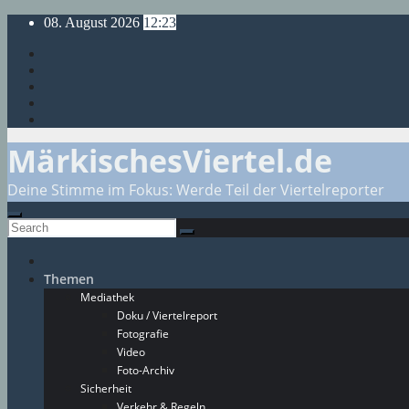
Skip
08. August 2026
12:23
to
content
MärkischesViertel.de
Deine Stimme im Fokus: Werde Teil der Viertelreporter
Themen
Mediathek
Doku / Viertelreport
Fotografie
Video
Foto-Archiv
Sicherheit
Verkehr & Regeln