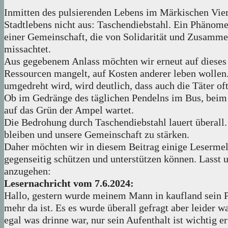
Inmitten des pulsierenden Lebens im Märkischen Vierte
Stadtlebens nicht aus: Taschendiebstahl. Ein Phänome
einer Gemeinschaft, die von Solidarität und Zusammen
missachtet.
Aus gegebenem Anlass möchten wir erneut auf dieses
Ressourcen mangelt, auf Kosten anderer leben wollen
umgedreht wird, wird deutlich, dass auch die Täter o
Ob im Gedränge des täglichen Pendelns im Bus, beim 
auf das Grün der Ampel wartet.
Die Bedrohung durch Taschendiebstahl lauert überall
bleiben und unsere Gemeinschaft zu stärken.
Daher möchten wir in diesem Beitrag einige Lesermel
gegenseitig schützen und unterstützen können. Lasst
anzugehen:
Lesernachricht vom 7.6.2024:
Hallo, gestern wurde meinem Mann in kaufland sein Po
mehr da ist. Es es wurde überall gefragt aber leider w
egal was drinne war, nur sein Aufenthalt ist wichtig e