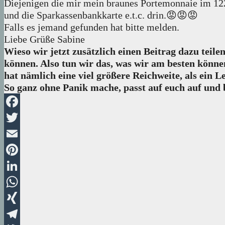
Diejenigen die mir mein braunes Portemonnaie im 12
und die Sparkassenbankkarte e.t.c. drin.😡😡😡
Falls es jemand gefunden hat bitte melden.
Liebe Grüße Sabine
Wieso wir jetzt zusätzlich einen Beitrag dazu teile
können. Also tun wir das, was wir am besten könn
hat nämlich eine viel größere Reichweite, als ein L
So ganz ohne Panik mache, passt auf euch auf und 
Facebook
Twitter
Email
Pinterest
LinkedIn
WhatsApp
XING