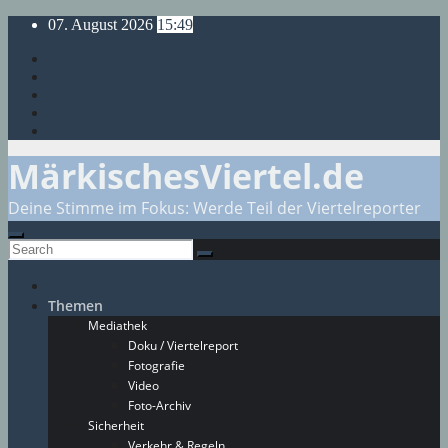
Skip
07. August 2026
15:49
to
content
MärkischesViertel.de
Deine Stimme im Fokus: Werde Teil der Viertelreporter
Themen
Mediathek
Doku / Viertelreport
Fotografie
Video
Foto-Archiv
Sicherheit
Verkehr & Regeln