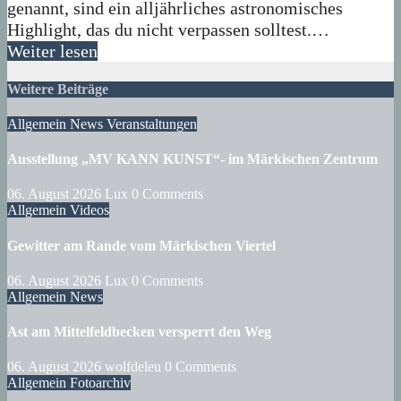
genannt, sind ein alljährliches astronomisches
Highlight, das du nicht verpassen solltest.…
Weiter lesen
Weitere Beiträge
Allgemein
News
Veranstaltungen
Ausstellung „MV KANN KUNST“- im Märkischen Zentrum
06. August 2026
Lux
0 Comments
Allgemein
Videos
Gewitter am Rande vom Märkischen Viertel
06. August 2026
Lux
0 Comments
Allgemein
News
Ast am Mittelfeldbecken versperrt den Weg
06. August 2026
wolfdeleu
0 Comments
Allgemein
Fotoarchiv