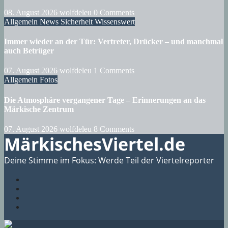
08. August 2026
wolfdeleu
0 Comments
Allgemein
News
Sicherheit
Wissenswert
Immer wieder an der Tür: Vertreter, Drücker – und manchmal
auch Betrüger
07. August 2026
wolfdeleu
1 Comments
Allgemein
Fotos
Die Atmosphäre vergangener Tage – Erinnerungen an das
Märkische Zentrum
07. August 2026
wolfdeleu
8 Comments
MärkischesViertel.de
Deine Stimme im Fokus: Werde Teil der Viertelreporter