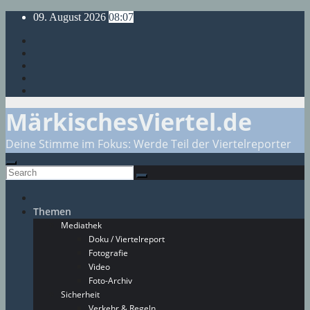
Skip
09. August 2026
08:07
to
content
MärkischesViertel.de
Deine Stimme im Fokus: Werde Teil der Viertelreporter
Themen
Mediathek
Doku / Viertelreport
Fotografie
Video
Foto-Archiv
Sicherheit
Verkehr & Regeln