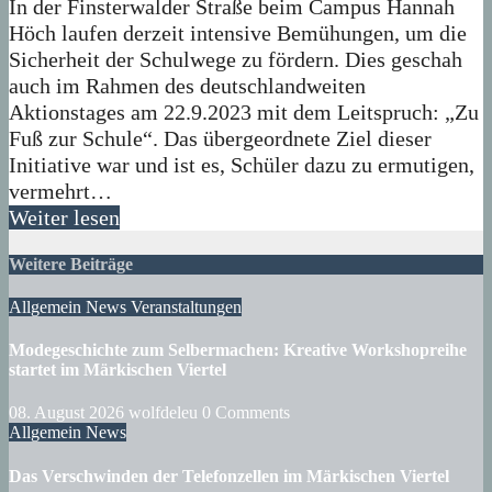
In der Finsterwalder Straße beim Campus Hannah
Höch laufen derzeit intensive Bemühungen, um die
Sicherheit der Schulwege zu fördern. Dies geschah
auch im Rahmen des deutschlandweiten
Aktionstages am 22.9.2023 mit dem Leitspruch: „Zu
Fuß zur Schule“. Das übergeordnete Ziel dieser
Initiative war und ist es, Schüler dazu zu ermutigen,
vermehrt…
Weiter lesen
Weitere Beiträge
Allgemein
News
Veranstaltungen
Modegeschichte zum Selbermachen: Kreative Workshopreihe
startet im Märkischen Viertel
08. August 2026
wolfdeleu
0 Comments
Allgemein
News
Das Verschwinden der Telefonzellen im Märkischen Viertel