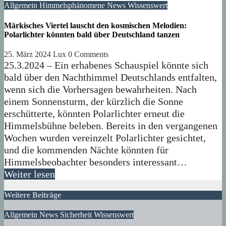
Allgemein
Himmelsphänomene
News
Wissenswert
Märkisches Viertel lauscht den kosmischen Melodien:
Polarlichter könnten bald über Deutschland tanzen
25. März 2024
Lux
0 Comments
25.3.2024 – Ein erhabenes Schauspiel könnte sich
bald über den Nachthimmel Deutschlands entfalten,
wenn sich die Vorhersagen bewahrheiten. Nach
einem Sonnensturm, der kürzlich die Sonne
erschütterte, könnten Polarlichter erneut die
Himmelsbühne beleben. Bereits in den vergangenen
Wochen wurden vereinzelt Polarlichter gesichtet,
und die kommenden Nächte könnten für
Himmelsbeobachter besonders interessant…
Weiter lesen
Weitere Beiträge
Allgemein
News
Sicherheit
Wissenswert