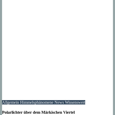
Allgemein
Himmelsphänomene
News
Wissenswert
Polarlichter über dem Märkischen Viertel