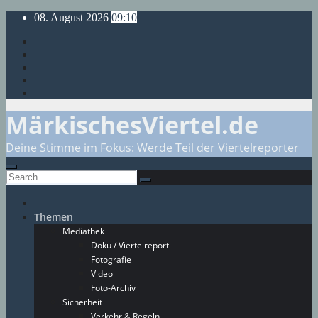
Skip
08. August 2026
09:10
to
content
MärkischesViertel.de
Deine Stimme im Fokus: Werde Teil der Viertelreporter
Themen
Mediathek
Doku / Viertelreport
Fotografie
Video
Foto-Archiv
Sicherheit
Verkehr & Regeln