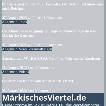
Immer wieder an der Tür: Vertreter, Drücker – und manchmal
auch Betrüger
07. August 2026
wolfdeleu
1 Comments
Allgemein
Fotos
Die Atmosphäre vergangener Tage – Erinnerungen an das
Märkische Zentrum
07. August 2026
wolfdeleu
8 Comments
Allgemein
News
Veranstaltungen
Ausstellung „MV KANN KUNST“- im Märkischen Zentrum
06. August 2026
Lux
0 Comments
Allgemein
Videos
Gewitter am Rande vom Märkischen Viertel
06. August 2026
Lux
0 Comments
MärkischesViertel.de
Deine Stimme im Fokus: Werde Teil der Viertelreporter