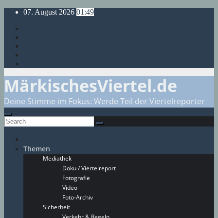
Skip
07. August 2026
01:49
to
content
MärkischesViertel.de
Deine Stimme im Fokus: Werde Teil der Viertelreporter
Themen
Mediathek
Doku / Viertelreport
Fotografie
Video
Foto-Archiv
Sicherheit
Verkehr & Regeln