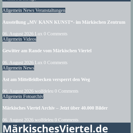
Allgemein
News
Veranstaltungen
Ausstellung „MV KANN KUNST“- im Märkischen Zentrum
06. August 2026
Lux
0 Comments
Allgemein
Videos
Gewitter am Rande vom Märkischen Viertel
06. August 2026
Lux
0 Comments
Allgemein
News
Ast am Mittelfeldbecken versperrt den Weg
06. August 2026
wolfdeleu
0 Comments
Allgemein
Fotoarchiv
Märkisches Viertel Archiv – Jetzt über 40.000 Bilder
06. August 2026
wolfdeleu
0 Comments
MärkischesViertel.de